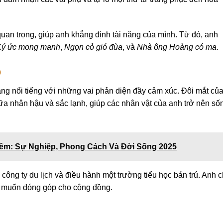
 quan trọng, giúp anh khẳng định tài năng của mình. Từ đó, anh
Ký ức mong manh
,
Ngọn cỏ gió đùa
, và
Nhà ông Hoàng có ma
.
p
ang nổi tiếng với những vai phản diện đầy cảm xúc. Đôi mắt củ
iữa nhân hậu và sắc lạnh, giúp các nhân vật của anh trở nên số
iêm: Sự Nghiệp, Phong Cách Và Đời Sống 2025
công ty du lịch và điều hành một trường tiểu học bán trú. Anh 
và muốn đóng góp cho cộng đồng.