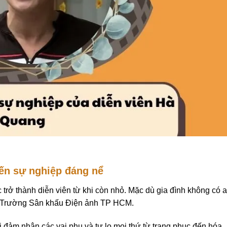
ến sự nghiệp đáng nể
 trở thành diễn viên từ khi còn nhỏ. Mặc dù gia đình không có a
 đỗ Trường Sân khấu Điện ảnh TP HCM.
đảm nhận các vai phụ và tự lo mọi thứ từ trang phục đến hóa