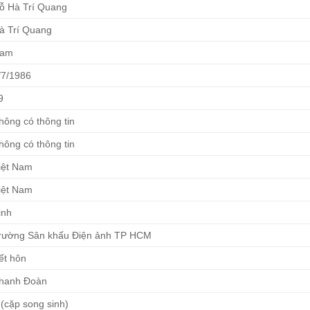
ỗ Hà Trí Quang
à Trí Quang
am
/7/1986
9
hông có thông tin
hông có thông tin
iệt Nam
iệt Nam
inh
rường Sân khấu Điện ảnh TP HCM
ết hôn
hanh Đoàn
 (cặp song sinh)