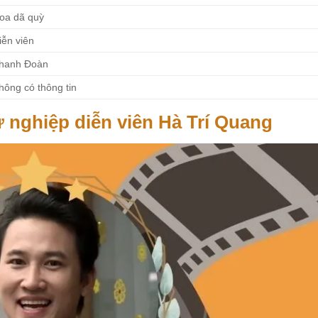
oa dã quỳ
iễn viên
hanh Đoàn
hông có thông tin
 nghiệp diễn viên Hà Trí Quang