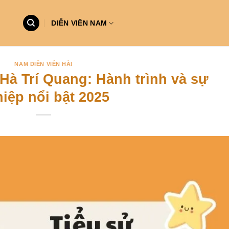
DIỄN VIÊN NAM
NAM DIỄN VIÊN HÀI
 Hà Trí Quang: Hành trình và sự
iệp nổi bật 2025