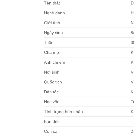
Tên thật
Đ
Nghệ danh
H
Giới tính
N
Ngày sinh
8
Tuổi
3
Cha mẹ
K
Anh chị em
K
Nơi sinh
V
Quốc tịch
V
Dân tộc
K
Học vấn
T
Tình trạng hôn nhân
K
Bạn đời
T
Con cái
2