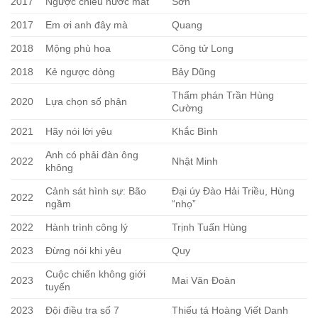
2017
Ngược chiều nước mắt
Sơn
2017
Em ơi anh đây mà
Quang
2018
Mộng phù hoa
Công tử Long
2018
Kẻ ngược dòng
Bảy Dũng
Thẩm phán Trần Hùng
2020
Lựa chọn số phận
Cường
2021
Hãy nói lời yêu
Khắc Bình
Anh có phải đàn ông
2022
Nhật Minh
không
Cảnh sát hình sự: Bão
Đại úy Đào Hải Triều, Hùng
2022
ngầm
“nhọ”
2022
Hành trình công lý
Trịnh Tuấn Hùng
2023
Đừng nói khi yêu
Quy
Cuộc chiến không giới
2023
Mai Văn Đoàn
tuyến
2023
Đội điều tra số 7
Thiếu tá Hoàng Viết Danh