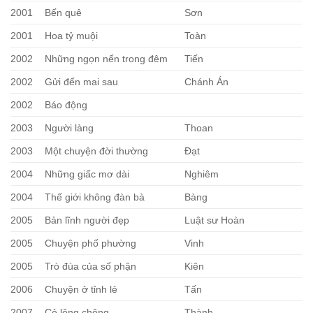
2001
Bến quê
Sơn
2001
Hoa tỷ muội
Toàn
2002
Những ngọn nến trong đêm
Tiến
2002
Gửi đến mai sau
Chánh Án
2002
Báo động
2003
Người làng
Thoan
2003
Một chuyện đời thường
Đạt
2004
Những giấc mơ dài
Nghiêm
2004
Thế giới không đàn bà
Bàng
2005
Bản lĩnh người đẹp
Luật sư Hoàn
2005
Chuyện phố phường
Vinh
2005
Trò đùa của số phận
Kiên
2006
Chuyện ở tỉnh lẻ
Tấn
2007
Cỏ lông chông
Thành