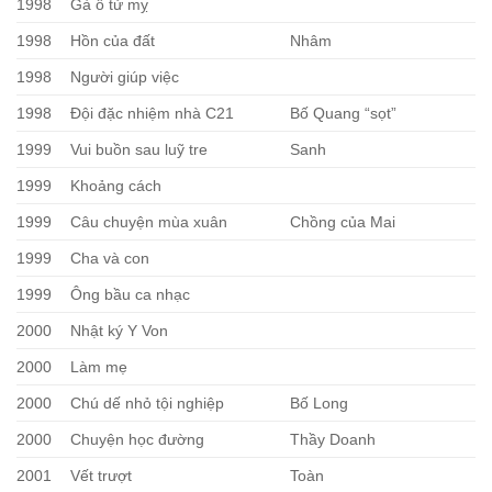
1998
Gà ô tử mỵ
1998
Hồn của đất
Nhâm
1998
Người giúp việc
1998
Đội đặc nhiệm nhà C21
Bố Quang “sọt”
1999
Vui buồn sau luỹ tre
Sanh
1999
Khoảng cách
1999
Câu chuyện mùa xuân
Chồng của Mai
1999
Cha và con
1999
Ông bầu ca nhạc
2000
Nhật ký Y Von
2000
Làm mẹ
2000
Chú dế nhỏ tội nghiệp
Bố Long
2000
Chuyện học đường
Thầy Doanh
2001
Vết trượt
Toàn