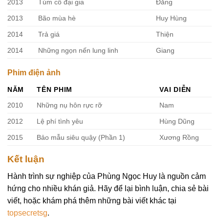
2013
Túm cổ đại gia
Đăng
2013
Bão mùa hè
Huy Hùng
2014
Trả giá
Thiện
2014
Những ngọn nến lung linh
Giang
Phim điện ảnh
NĂM
TÊN PHIM
VAI DIỄN
2010
Những nụ hôn rực rỡ
Nam
2012
Lệ phí tình yêu
Hùng Dũng
2015
Bảo mẫu siêu quậy (Phần 1)
Xương Rồng
Kết luận
Hành trình sự nghiệp của Phùng Ngọc Huy là nguồn cảm
hứng cho nhiều khán giả. Hãy để lại bình luận, chia sẻ bài
viết, hoặc khám phá thêm những bài viết khác tại
topsecretsg
.