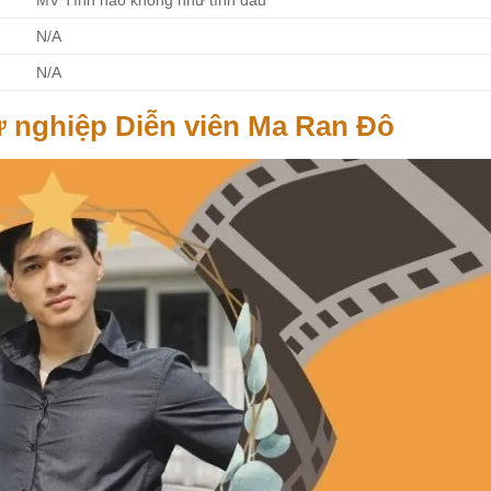
MV Tình nào không như tình đầu
N/A
N/A
ự nghiệp Diễn viên Ma Ran Đô