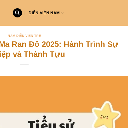
DIỄN VIÊN NAM
NAM DIỄN VIÊN TRẺ
 Ma Ran Đô 2025: Hành Trình Sự
iệp và Thành Tựu