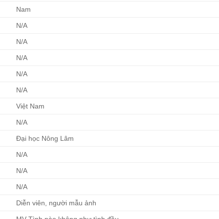
Nam
N/A
N/A
N/A
N/A
N/A
Việt Nam
N/A
Đại học Nông Lâm
N/A
N/A
N/A
Diễn viên, người mẫu ảnh