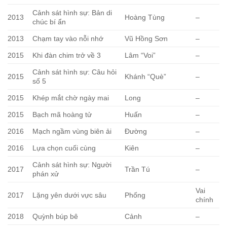
Cảnh sát hình sự: Bản di
2013
Hoàng Tùng
–
chúc bí ẩn
2013
Chạm tay vào nỗi nhớ
Vũ Hồng Sơn
–
2015
Khi đàn chim trở về 3
Lâm “Voi”
–
Cảnh sát hình sự: Câu hỏi
2015
Khánh “Què”
–
số 5
2015
Khép mắt chờ ngày mai
Long
–
2015
Bạch mã hoàng tử
Huấn
–
2016
Mạch ngầm vùng biên ải
Đường
–
2016
Lựa chọn cuối cùng
Kiên
–
Cảnh sát hình sự: Người
2017
Trần Tú
–
phán xử
Vai
2017
Lặng yên dưới vực sâu
Phống
chính
2018
Quỳnh búp bê
Cảnh
–