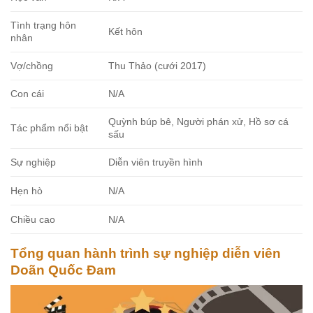
Tình trạng hôn
Kết hôn
nhân
Vợ/chồng
Thu Thảo (cưới 2017)
Con cái
N/A
Quỳnh búp bê, Người phán xử, Hồ sơ cá
Tác phẩm nổi bật
sấu
Sự nghiệp
Diễn viên truyền hình
Hẹn hò
N/A
Chiều cao
N/A
Tổng quan hành trình sự nghiệp diễn viên
Doãn Quốc Đam