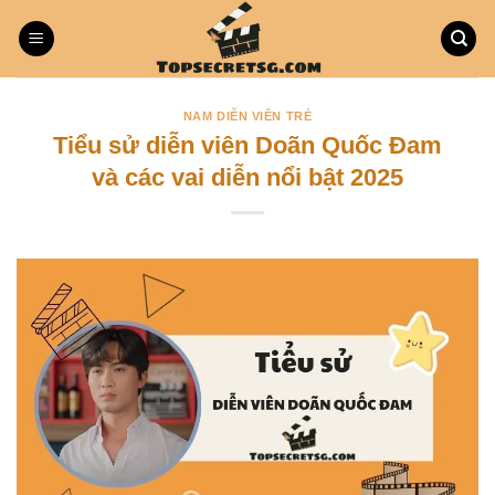
Bỏ
qua
nội
dung
NAM DIỄN VIÊN TRẺ
Tiểu sử diễn viên Doãn Quốc Đam
và các vai diễn nổi bật 2025