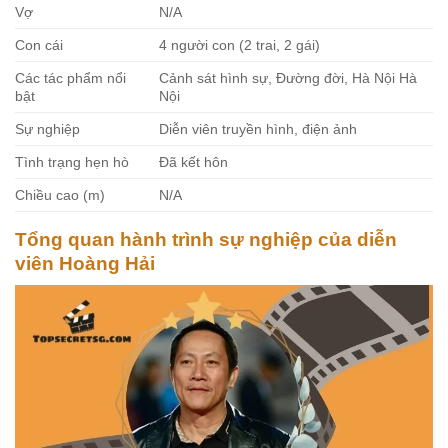
Vợ
N/A
Con cái
4 người con (2 trai, 2 gái)
Các tác phẩm nổi
Cảnh sát hình sự, Đường đời, Hà Nội Hà
bật
Nội
Sự nghiệp
Diễn viên truyền hình, điện ảnh
Tình trạng hẹn hò
Đã kết hôn
Chiều cao (m)
N/A
Tổng quan hành trình sự nghiệp của diễn
viên Hoàng Hải