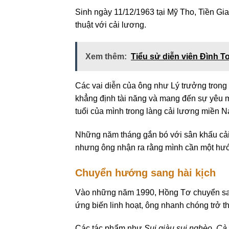
Sinh ngày 11/12/1963 tại Mỹ Tho, Tiền Gi
thuật với cải lương.
Xem thêm:
Tiểu sử diễn viên Đình T
Các vai diễn của ông như Lý trưởng trong
khẳng định tài năng và mang đến sự yêu m
tuổi của mình trong làng cải lương miền 
Những năm tháng gắn bó với sân khấu cải
nhưng ông nhận ra rằng mình cần một hướ
Chuyển hướng sang hài kịch
Vào những năm 1990, Hồng Tơ chuyển sang
ứng biến linh hoạt, ông nhanh chóng trở 
Các tác phẩm như
Sui giàu sui nghèo
,
Cà 