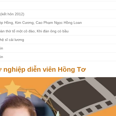
 (kết hôn 2012)
ệp Hồng, Kim Cương, Cao Phạm Ngọc Hồng Loan
àn thờ tổ một cô đào, Khi đàn ông có bầu
hệ sĩ cải lương
in
in
ự nghiệp diễn viên Hồng Tơ