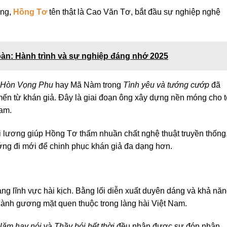
ang,
Hồng Tơ
tên thật là Cao Văn Tơ, bắt đầu sự nghiệp nghệ
oàn: Hành trình và sự nghiệp đáng nhớ 2025
Hòn Vọng Phu
hay Mã Nàm trong
Tình yêu và tướng cướp
đã
ến từ khán giả. Đây là giai đoạn ông xây dựng nền móng cho 
Nam.
 lương giúp Hồng Tơ thấm nhuần chất nghệ thuật truyền thống
ng đi mới để chinh phục khán giả đa dạng hơn.
 lĩnh vực hài kịch. Bằng lối diễn xuất duyên dáng và khả nă
thành gương mặt quen thuộc trong làng hài Việt Nam.
lăm hay nói
và
Thầy bói hết thời
đều nhận được sự đón nhận