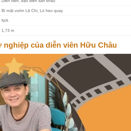
Diễn viên, đạo diễn sân khấu
Bí mật vườn Lệ Chi, Lò heo quay
N/A
1,73 m
ự nghiệp của diễn viên Hữu Châu