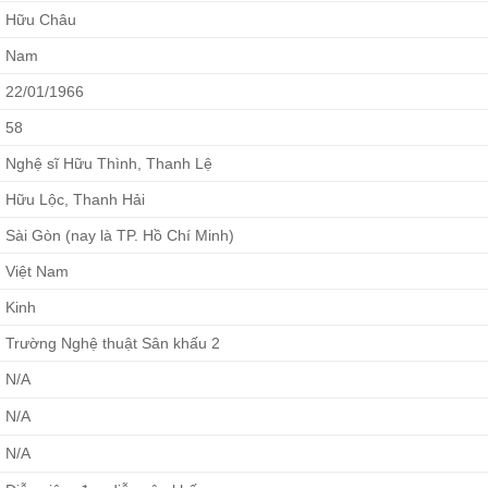
Hữu Châu
Nam
22/01/1966
58
Nghệ sĩ Hữu Thình, Thanh Lệ
Hữu Lộc, Thanh Hải
Sài Gòn (nay là TP. Hồ Chí Minh)
Việt Nam
Kinh
Trường Nghệ thuật Sân khấu 2
N/A
N/A
N/A