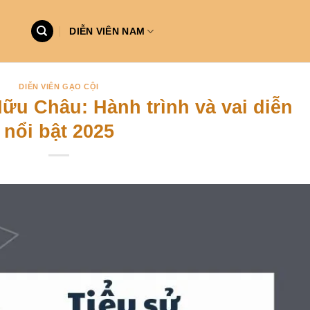
DIỄN VIÊN NAM
DIỄN VIÊN GẠO CỘI
Hữu Châu: Hành trình và vai diễn
nổi bật 2025