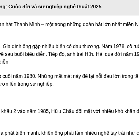
ung: Cuộc đời và sự nghiệp nghệ thuật 2025
oàn hát Thanh Minh – một trong những đoàn hát lớn nhất miền 
 Gia đình ông gặp nhiều biến cố đau thương. Năm 1978, cô ru
 về sau buổi biểu diễn. Tiếp đó, anh trai Hữu Hải qua đời năm 1
diễn.
 cuối năm 1980. Những mất mát này để lại nỗi đau lớn trong t
ơn lên trong sự nghiệp.
n khấu 2 vào năm 1985, Hữu Châu đối mặt với nhiều khó khăn 
 phát triển mạnh, khiến ông phải làm nhiều nghề tay trái như c