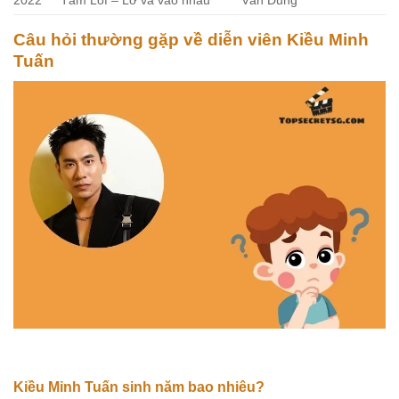
2022
Tâm Lof – Lỡ va vào nhau
Văn Dũng
Câu hỏi thường gặp về diễn viên Kiều Minh
Tuấn
Kiều Minh Tuấn sinh năm bao nhiêu?