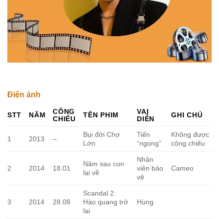
Điện ảnh
CÔNG
VAI
STT
NĂM
TÊN PHIM
GHI CHÚ
CHIẾU
DIỄN
Bụi đời Chợ
Tiến
Không được
1
2013
–
Lớn
“ngọng”
công chiếu
Nhân
Năm sau con
2
2014
18.01
viên bảo
Cameo
lại về
vệ
Scandal 2:
3
2014
28.08
Hào quang trở
Hùng
lại