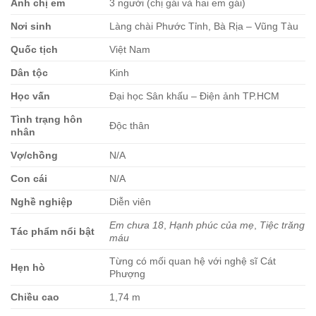
Anh chị em
3 người (chị gái và hai em gái)
Nơi sinh
Làng chài Phước Tỉnh, Bà Rịa – Vũng Tàu
Quốc tịch
Việt Nam
Dân tộc
Kinh
Học vấn
Đại học Sân khấu – Điện ảnh TP.HCM
Tình trạng hôn
Độc thân
nhân
Vợ/chồng
N/A
Con cái
N/A
Nghề nghiệp
Diễn viên
Em chưa 18
,
Hạnh phúc của mẹ
,
Tiệc trăng
Tác phẩm nổi bật
máu
Từng có mối quan hệ với nghệ sĩ Cát
Hẹn hò
Phượng
Chiều cao
1,74 m