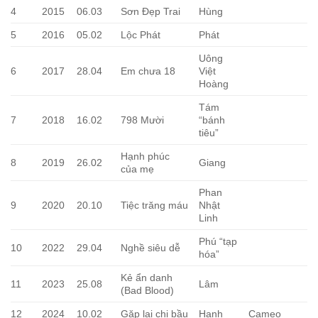
4
2015
06.03
Sơn Đẹp Trai
Hùng
5
2016
05.02
Lộc Phát
Phát
Uông
6
2017
28.04
Em chưa 18
Việt
Hoàng
Tám
7
2018
16.02
798 Mười
“bánh
tiêu”
Hạnh phúc
8
2019
26.02
Giang
của mẹ
Phan
9
2020
20.10
Tiệc trăng máu
Nhật
Linh
Phú “tạp
10
2022
29.04
Nghề siêu dễ
hóa”
Kẻ ẩn danh
11
2023
25.08
Lâm
(Bad Blood)
12
2024
10.02
Gặp lại chị bầu
Hạnh
Cameo