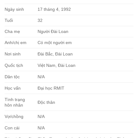
Ngày sinh
17 tháng 4, 1992
Tuổi
32
Cha mẹ
Người Đài Loan
Anh/chị em
Có một người em
Nơi sinh
Đài Bắc, Đài Loan
Quốc tịch
Việt Nam, Đài Loan
Dân tộc
N/A
Học vấn
Đại học RMIT
Tình trạng
Độc thân
hôn nhân
Vợ/chồng
N/A
Con cái
N/A