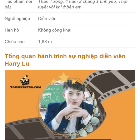
Tác phẩm nổi
Thần Tượng
,
4 năm 2 chàng 1 tình yêu
,
Thật
bật
tuyệt vời khi ở bên em
Nghề nghiệp
Diễn viên
Hẹn hò
Không công khai
Chiều cao
1,83 m
Tổng quan hành trình sự nghiệp diễn viên
Harry Lu