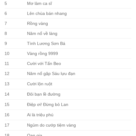
5
Mơ làm ca sĩ
6
Lên chùa bán nhang
7
Rồng vàng
8
Năm nổ về làng
9
Tình Lương Sơn Bá
10
Vàng rồng 9999
11
Cười với Tấn Beo
12
Năm nổ gặp Sáu lựu đạn
13
Cười lộn ruột
14
Đôi bạn lề đường
15
Điệp ơi! Đừng bỏ Lan
16
Ai là triệu phú
17
Ngủm do cướp tiệm vàng
18
Oan gia