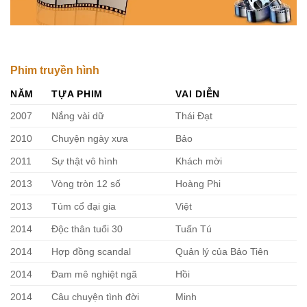
Phim truyền hình
NĂM
TỰA PHIM
VAI DIỄN
2007
Nắng vài dữ
Thái Đạt
2010
Chuyện ngày xưa
Bảo
2011
Sự thật vô hình
Khách mời
2013
Vòng tròn 12 số
Hoàng Phi
2013
Túm cổ đại gia
Việt
2014
Độc thân tuổi 30
Tuấn Tú
2014
Hợp đồng scandal
Quản lý của Bảo Tiên
2014
Đam mê nghiệt ngã
Hồi
2014
Câu chuyện tình đời
Minh